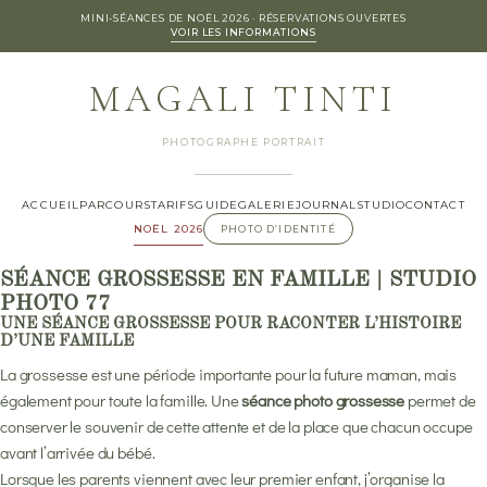
MINI-SÉANCES DE NOËL 2026 · RÉSERVATIONS OUVERTES
VOIR LES INFORMATIONS
MAGALI TINTI
PHOTOGRAPHE PORTRAIT
ACCUEIL
PARCOURS
TARIFS
GUIDE
GALERIE
JOURNAL
STUDIO
CONTACT
NOËL 2026
PHOTO D’IDENTITÉ
SÉANCE GROSSESSE EN FAMILLE | STUDIO
PHOTO 77
UNE SÉANCE GROSSESSE POUR RACONTER L’HISTOIRE
D’UNE FAMILLE
La grossesse est une période importante pour la future maman, mais
également pour toute la famille. Une
séance photo grossesse
permet de
conserver le souvenir de cette attente et de la place que chacun occupe
avant l’arrivée du bébé.
Lorsque les parents viennent avec leur premier enfant, j’organise la