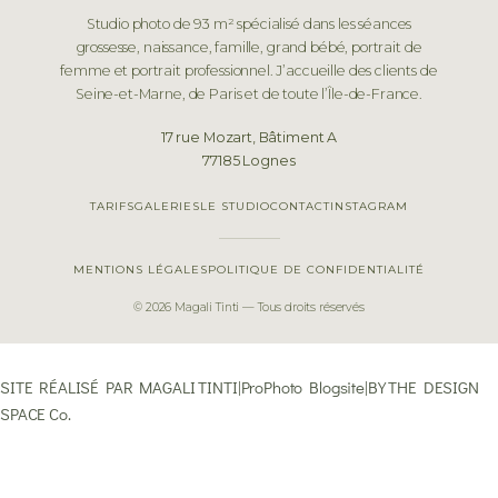
Studio photo de 93 m² spécialisé dans les séances
grossesse, naissance, famille, grand bébé, portrait de
femme et portrait professionnel. J’accueille des clients de
Seine-et-Marne, de Paris et de toute l’Île-de-France.
17 rue Mozart, Bâtiment A
77185 Lognes
TARIFS
GALERIES
LE STUDIO
CONTACT
INSTAGRAM
MENTIONS LÉGALES
POLITIQUE DE CONFIDENTIALITÉ
© 2026 Magali Tinti — Tous droits réservés
SITE RÉALISÉ PAR MAGALI TINTI
|
ProPhoto Blogsite
|
BY
THE DESIGN
SPACE Co.